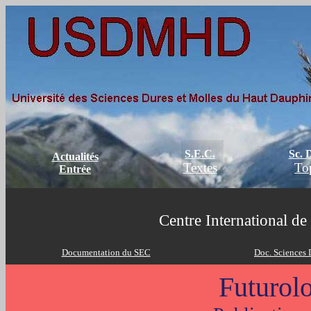
S.E.C.
Sc. 
Actualités
Textes
To
Entrée
Centre International 
Documentation du SEC
Doc. Sciences 
Futurol