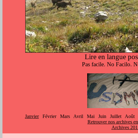
Lire en langue po
Pas facile. No Facilo. N
Janvier
Février Mars Avril Mai Juin Juillet Août
Retrouver nos archives en
Archives 201