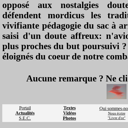
opposé aux nostalgies dout
défendent mordicus les tradit
vivifiante pédagogie du sac à a
saisi d'un doute affreux: n'avi
plus proches du but poursuivi 
éloignés du coeur de notre comb
Aucune remarque ? Ne cli
Portail
Textes
Qui sommes-no
Actualités
Vidéos
Nous écrire
S.E.C.
Photos
"Livre d'or"