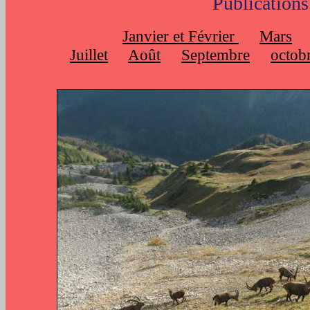
Publication
Janvier et Février
Mars
Juillet
Août
Septembre
octob