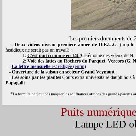
Les premiers documents de 2
-
Deux vidéos niveau première année de D.E.U.G
. (trop lo
fastidieux ne serait pas un travail) :
1:
C'est parti comme en 14!
(Cérémonie des voeux de N. 
2:
Voie des lattes au Rochers du Parquet, Vercors
(G. N
-
La lettre mensuelle
est rédigée (enfin)
-
Ouverture de la saison en secteur Grand Veymont
-
Les soins par les plantes
Cours extra-universitaire dauphinois à
Papagalli
*
La formule ne veut pas moquer les souffrances atroces des grands-parents ou
Puits numérique
Lampe LED obl