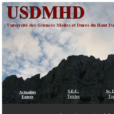
S.E.C.
Sc. 
Actualités
Textes
To
Entrée