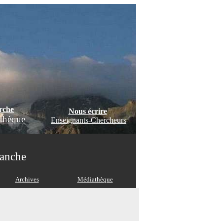
rche
Nous écrire
thèque
Enseignants-Chercheurs
manche
Archives
Médiathèque