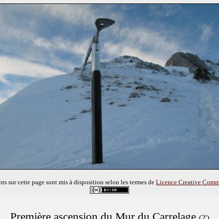
ts sur cette page sont mis à disposition selon les termes de
Licence Creative Common
Première ascension du Mur du Carrelage
(2')