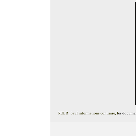
NDLR: Sauf informations contraire
, l
es documen