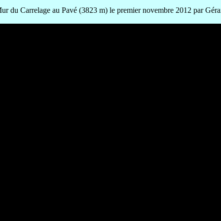
ur du Carrelage au Pavé (3823 m) le premier novembre 2012 par Gérard 