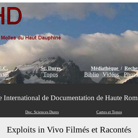
E.C.
Sc. Dures
Médiathèque
/
Reche
xtes
Topos
Biblio
Vidéos
Photo
e International de Documentation de Haute Ro
Doc. Sciences Dures
Cartes et Topos
Exploits in Vivo Filmés et Racontés