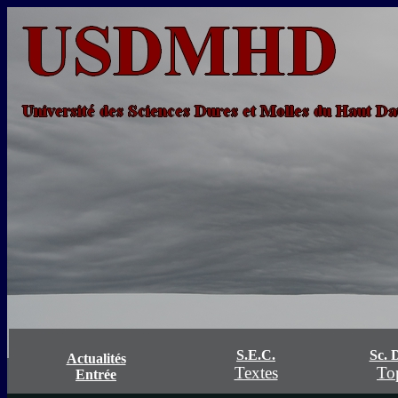
S.E.C.
Sc. 
Actualités
Textes
To
Entrée