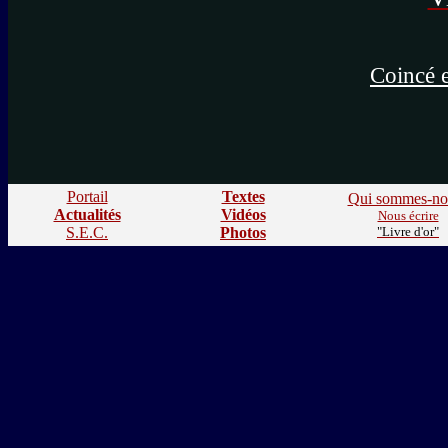
Coincé e
Portail
Textes
Qui sommes-no
Actualités
Vidéos
Nous écrire
S.E.C.
Photos
"Livre d'or"