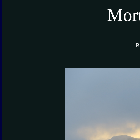
Mort
B