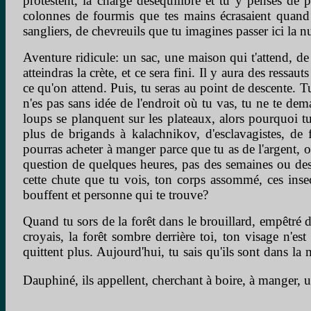
protestent, la charge déséquilibre et tu y penses de 
colonnes de fourmis que tes mains écrasaient quand t
sangliers, de chevreuils que tu imagines passer ici la nu
Aventure ridicule: un sac, une maison qui t'attend, de 
atteindras la crète, et ce sera fini. Il y aura des ressa
ce qu'on attend. Puis, tu seras au point de descente. Tu
n'es pas sans idée de l'endroit où tu vas, tu ne te dema
loups se planquent sur les plateaux, alors pourquoi t
plus de brigands à kalachnikov, d'esclavagistes, de f
pourras acheter à manger parce que tu as de l'argent, o
question de quelques heures, pas des semaines ou des mo
cette chute que tu vois, ton corps assommé, ces insec
bouffent et personne qui te trouve?
Quand tu sors de la forêt dans le brouillard, empêtré 
croyais, la forêt sombre derrière toi, ton visage n'est
quittent plus. Aujourd'hui, tu sais qu'ils sont dans la
Dauphiné, ils appellent, cherchant à boire, à manger, un 