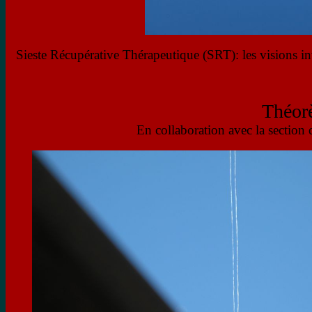
Sieste Récupérative Thérapeutique (SRT): les visions in
Théor
En collaboration avec la sectio