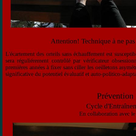
Attention! Technique à ne pas
L'écartement des orteils sans échauffement est suscepti
sera réguliérement contrôlé par vérificateur obsession
premières années à fixer sans ciller les oeilletons asymét
significative du potentiel évaluatif et auto-politico-adapta
Prévention 
Cycle d'Entraîne
En collaboration avec l