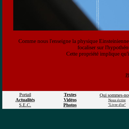
Comme nous l'enseigne la physique Einsteinienne,
focaliser sur l'hypothé
Cette propriété implique qu'i
P
Portail
Textes
Qui sommes-no
Actualités
Vidéos
Nous écrire
S.E.C.
Photos
"Livre d'or"