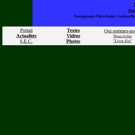
Dir
Enseignants-Chercheurs: Gaétan Bu
Portail
Textes
Qui sommes-no
Actualités
Vidéos
Nous écrire
S.E.C.
Photos
"Livre d'or"